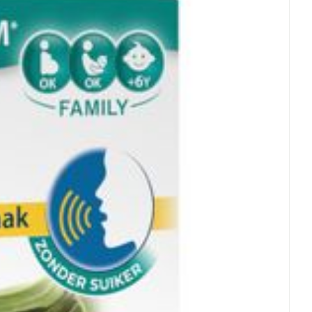
et
geneesmiddelen
erende
Parfums en
geurproducten
CBD