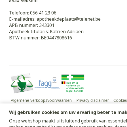
8930
Rekkem
Telefoon:
056 41 23 06
E-mailadres:
apotheekdeplaats@
telenet.be
APB nummer:
343301
Apotheek titularis:
Katrien Adriaen
BTW nummer:
BE0447808616
Algemene verkoopsvoorwaarden
Privacy disclaimer
Cookie
Wij gebruiken cookies om uw ervaring beter te ma
Onze webshop maakt uitsluitend gebruik van essentiële