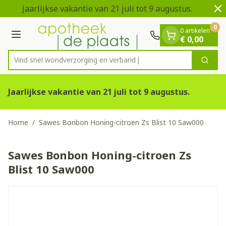
Dia 1 van 2
Ga naar de inhoud
Jaarlijkse vakantie van 21 juli tot 9 augustus.
V
0
0 artikelen
Menu
€ 0,00
Vind snel wondverzorging en
Zoek
Product, merk, categorie...
Jaarlijkse vakantie van 21 juli tot 9 augustus.
Home
/
Sawes Bonbon Honing-citroen Zs Blist 10 Saw000
Sawes Bonbon Honing-citroen Zs
Blist 10 Saw000