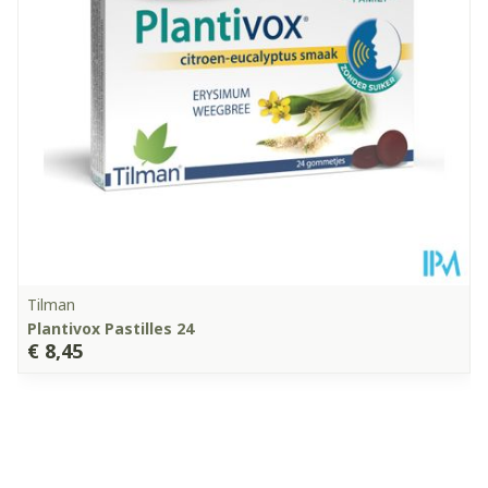
Glutenvrij, Lactosevrij,
Dieetbeperkingen
Suikervrij
Kamertemperatuur (15°C
Behoud
- 25°C)
Tilman
Plantivox Pastilles 24
€ 8,45