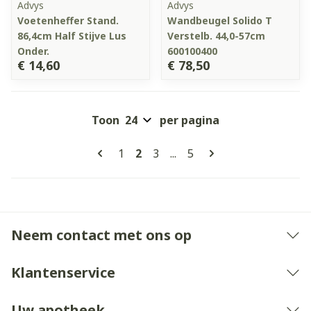
Advys
Advys
Voetenheffer Stand.
Wandbeugel Solido T
86,4cm Half Stijve Lus
Verstelb. 44,0-57cm
Onder.
600100400
€ 14,60
€ 78,50
Toon
per pagina
Pagina's
U lees momenteel pagina
Pagina
Pagina
Pagina
1
2
3
...
5
Neem contact met ons op
Klantenservice
Uw apotheek