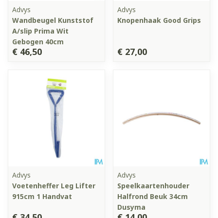
Advys
Advys
Wandbeugel Kunststof
Knopenhaak Good Grips
A/slip Prima Wit
Gebogen 40cm
€ 46,50
€ 27,00
Advys
Advys
Voetenheffer Leg Lifter
Speelkaartenhouder
915cm 1 Handvat
Halfrond Beuk 34cm
Dusyma
€ 34,50
€ 14,00