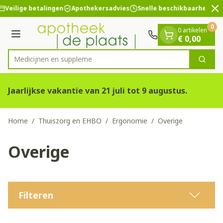
Dia 2 van 2
Ga naar de inhoud
Veilige betalingen
Apothekersadvies
Snelle beschikbaarheid
0
0 artikelen
Menu
€ 0,00
Medic
Zoek
Product, merk, categorie...
Jaarlijkse vakantie van 21 juli tot 9 augustus.
Home
/
Thuiszorg en EHBO
/
Ergonomie
/
Overige
Overige
Filteren