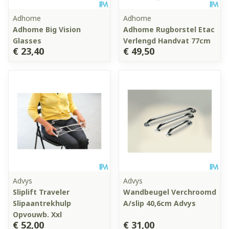
Adhome
Adhome
Adhome Big Vision
Adhome Rugborstel Etac
Glasses
Verlengd Handvat 77cm
€ 23,40
€ 49,50
Advys
Advys
Sliplift Traveler
Wandbeugel Verchroomd
Slipaantrekhulp
A/slip 40,6cm Advys
Opvouwb. Xxl
€ 52,00
€ 31,00