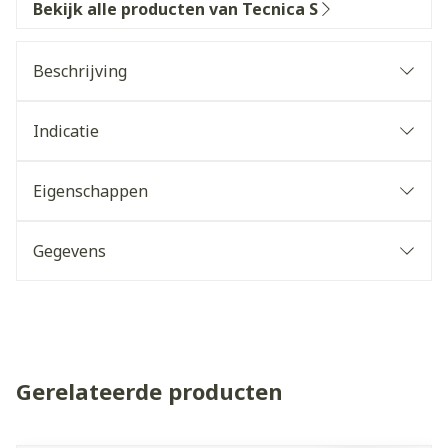
Bekijk alle producten van Tecnica S
Beschrijving
Indicatie
Eigenschappen
Gegevens
Gerelateerde producten
Navigeren door de elementen van de carrousel is mogelijk 
Druk om carrousel over te slaan
Druk op om naar carrouselnavigatie te gaan