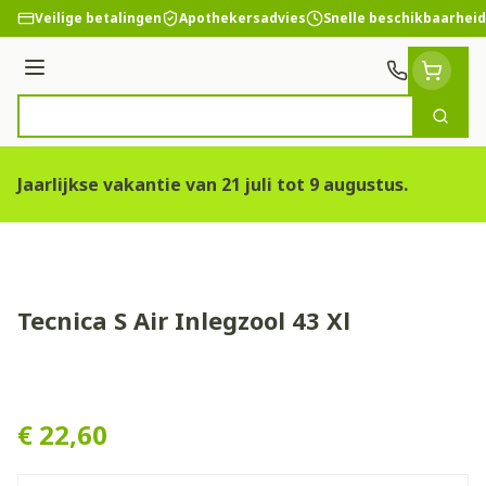
Ga naar de inhoud
Veilige betalingen
Apothekersadvies
Snelle beschikbaarheid
Menu
Zoek
Product, merk, categorie...
Jaarlijkse vakantie van 21 juli tot 9 augustus.
Tecnica S Air Inlegzool 43 Xl
Tecnica S Air Inlegzool 43 Xl
€ 22,60