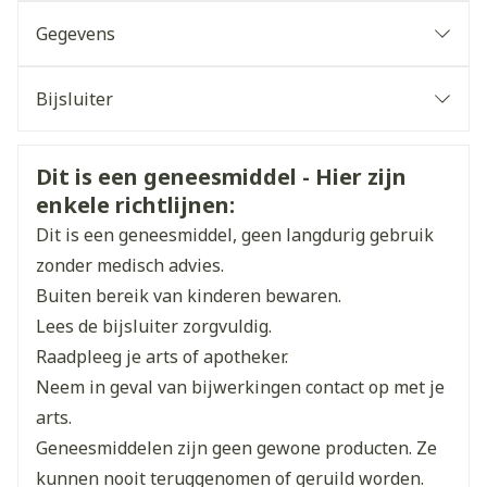
Een tablet om de 2 tot 3 uur
Gegevens
Maximale dosering: 8 tabletten per dag
CNK
2200624
Bijsluiter
De tablet langzaam in de mond laten smelten
Organisaties
Nederlands
Reckitt Benckiser Healthcare
Duits
Frans
Veiligheidsinformatie
Dit is een geneesmiddel - Hier zijn
Merken
Strepsils
enkele richtlijnen:
Dit is een geneesmiddel, geen langdurig gebruik
Breedte
110 mm
zonder medisch advies.
Buiten bereik van kinderen bewaren.
Lengte
79 mm
Lees de bijsluiter zorgvuldig.
Raadpleeg je arts of apotheker.
Diepte
31 mm
Neem in geval van bijwerkingen contact op met je
arts.
Hoeveelheid
36
Geneesmiddelen zijn geen gewone producten. Ze
Verpakking
kunnen nooit teruggenomen of geruild worden.