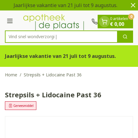
Dia 1 van 2
Ga naar de inhoud
Jaarlijkse vakantie van 21 juli tot 9 augustus.
V
0
0 artikelen
Menu
€ 0,00
Vind snel wondv
Zoek
Product, merk, categorie...
Jaarlijkse vakantie van 21 juli tot 9 augustus.
Home
/
Strepsils + Lidocaine Past 36
Strepsils + Lidocaine Past 36
Geneesmiddel