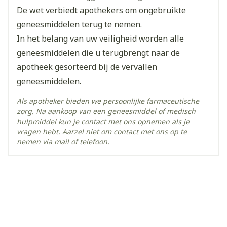
De wet verbiedt apothekers om ongebruikte
amylmetacresol,
Actieve
geneesmiddelen terug te nemen.
dichloorbenzylalcohol,
Ingrediënten
lidocaïne hydrochloride
In het belang van uw veiligheid worden alle
geneesmiddelen die u terugbrengt naar de
Kamertemperatuur (15°C -
apotheek gesorteerd bij de vervallen
Behoud
25°C)
geneesmiddelen.
Als apotheker bieden we persoonlijke farmaceutische
zorg. Na aankoop van een geneesmiddel of medisch
hulpmiddel kun je contact met ons opnemen als je
vragen hebt. Aarzel niet om contact met ons op te
nemen via mail of telefoon.