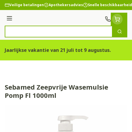
Ga naar de inhoud
Veilige betalingen
Apothekersadvies
Snelle beschikbaarheid
Menu
Zoek
Product, merk, categorie...
Jaarlijkse vakantie van 21 juli tot 9 augustus.
Sebamed Zeepvrije Wasemulsie
Pomp Fl 1000ml