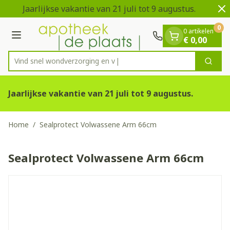
Dia 1 van 2
Ga naar de inhoud
Jaarlijkse vakantie van 21 juli tot 9 augustus.
V
0
0 artikelen
Menu
€ 0,00
Vind snel wondverzorg
Zoek
Product, merk, categorie...
Jaarlijkse vakantie van 21 juli tot 9 augustus.
Home
/
Sealprotect Volwassene Arm 66cm
Sealprotect Volwassene Arm 66cm