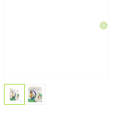
View larger image
View larger image
Sealprotect Volwassene Ar