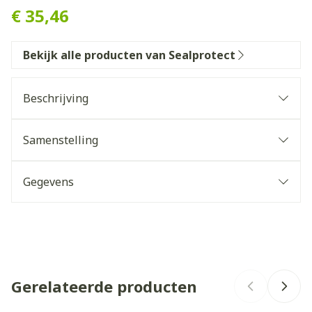
€ 35,46
Bekijk alle producten van Sealprotect
Beschrijving
De sealprotect douchehoes biedt een veilige
bescherming voor gipsbandages en de huid
Samenstelling
tijdens het douchen.
Productspecificaties
Materiaal: taffeta vinyl
Gegevens
CNK
3630928
Organisaties
Medical Equipement Trade
Gerelateerde producten
Merken
Sealprotect