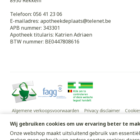
8930
Rekkem
Telefoon:
056 41 23 06
E-mailadres:
apotheekdeplaats@
telenet.be
APB nummer:
343301
Apotheek titularis:
Katrien Adriaen
BTW nummer:
BE0447808616
Algemene verkoopsvoorwaarden
Privacy disclaimer
Cookie
Wij gebruiken cookies om uw ervaring beter te ma
Onze webshop maakt uitsluitend gebruik van essentiële