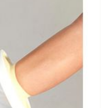
et
geneesmiddelen
erende
Parfums en
geurproducten
CBD