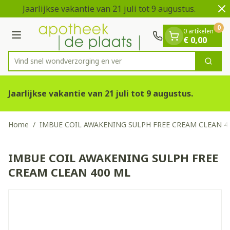
Dia 1 van 2
Ga naar de inhoud
Jaarlijkse vakantie van 21 juli tot 9 augustus.
V
0
0 artikelen
Menu
€ 0,00
Vind snel wondverzorging
Zoek
Product, merk, categorie...
Jaarlijkse vakantie van 21 juli tot 9 augustus.
Home
/
IMBUE COIL AWAKENING SULPH FREE CREAM CLEAN 4
IMBUE COIL AWAKENING SULPH FREE
CREAM CLEAN 400 ML