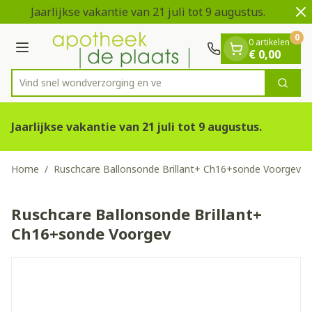
Dia 1 van 2
Ga naar de inhoud
Jaarlijkse vakantie van 21 juli tot 9 augustus.
V
0
0 artikelen
Menu
€ 0,00
Vind snel wondverzorgin
Zoek
Product, merk, categorie...
Jaarlijkse vakantie van 21 juli tot 9 augustus.
Home
/
Ruschcare Ballonsonde Brillant+ Ch16+sonde Voorgev
Ruschcare Ballonsonde Brillant+
Ch16+sonde Voorgev