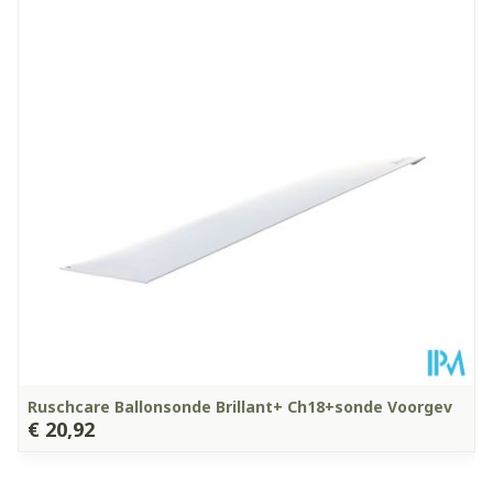
Diepte
25 mm
Kamertemperatuur (15°C -
Behoud
25°C)
Ruschcare Ballonsonde Brillant+ Ch18+sonde Voorgev
€ 20,92