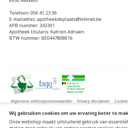
8930
Rekkem
Telefoon:
056 41 23 06
E-mailadres:
apotheekdeplaats@
telenet.be
APB nummer:
343301
Apotheek titularis:
Katrien Adriaen
BTW nummer:
BE0447808616
Algemene verkoopsvoorwaarden
Privacy disclaimer
Cookie
Wij gebruiken cookies om uw ervaring beter te ma
Onze webshop maakt uitsluitend gebruik van essentiële