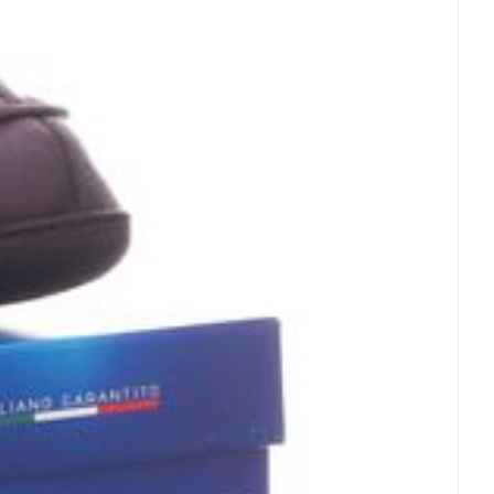
et
geneesmiddelen
erende
Parfums en
geurproducten
CBD