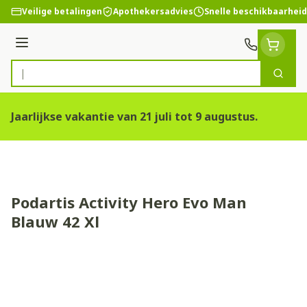
Ga naar de inhoud
Veilige betalingen
Apothekersadvies
Snelle beschikbaarheid
Menu
Zoek
Product, merk, categorie...
Jaarlijkse vakantie van 21 juli tot 9 augustus.
Podartis Activity Hero Evo Man
Blauw 42 Xl