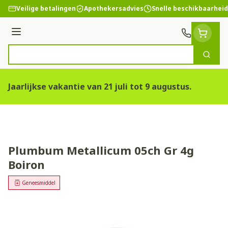
Ga naar de inhoud
Veilige betalingen
Apothekersadvies
Snelle beschikbaarheid
Menu
Zoek
Product, merk, categorie...
Jaarlijkse vakantie van 21 juli tot 9 augustus.
Plumbum Metallicum 05ch Gr 4g
Boiron
Geneesmiddel