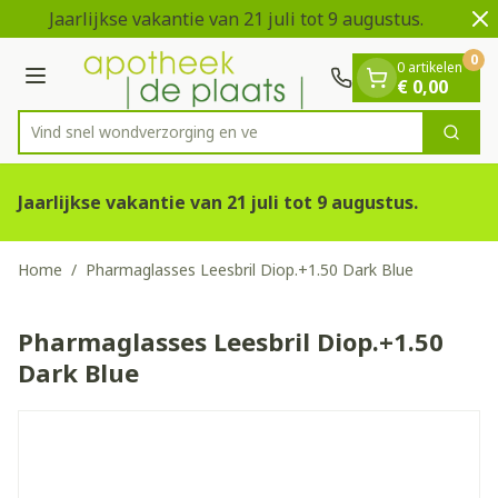
Dia 1 van 2
Ga naar de inhoud
Jaarlijkse vakantie van 21 juli tot 9 augustus.
V
0
0 artikelen
Menu
€ 0,00
Vind snel wondverzorging
Zoek
Product, merk, categorie...
Jaarlijkse vakantie van 21 juli tot 9 augustus.
Home
/
Pharmaglasses Leesbril Diop.+1.50 Dark Blue
Pharmaglasses Leesbril Diop.+1.50
Dark Blue