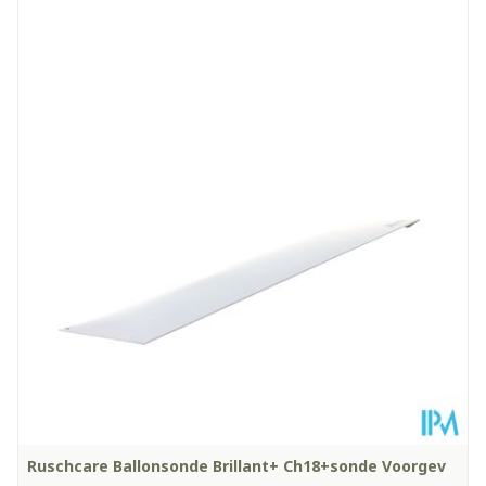
Lengte
169 mm
Diepte
35 mm
Kamertemperatuur (15°C -
Behoud
25°C)
Ruschcare Ballonsonde Brillant+ Ch18+sonde Voorgev