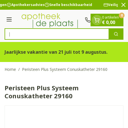
Dia 2 van 2
Ga naar de inhoud
ngen
Apothekersadvies
Snelle beschikbaarheid
Veilige bet
0
0 artikelen
Menu
€ 0,00
Zoek
Product, merk, categorie...
Jaarlijkse vakantie van 21 juli tot 9 augustus.
Home
/
Peristeen Plus Systeem Conuskatheter 29160
Peristeen Plus Systeem
Conuskatheter 29160