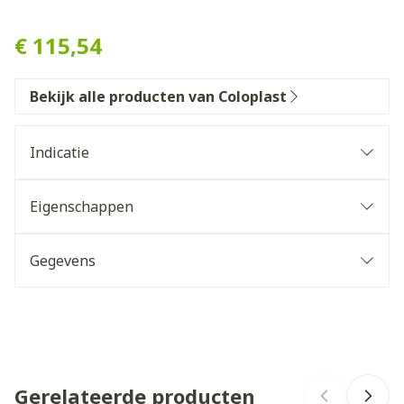
Peristeen Plus Systeem Con
€ 115,54
Bekijk alle producten van Coloplast
Indicatie
Medisch hulpmiddel om de darm te ledigen.
(voornamelijk bij LARS Low Anterior Resectie-
Eigenschappen
syndroom)
Gegevens
CNK
4633806
Organisaties
Coloplast Belgium
Gerelateerde producten
Merken
Coloplast