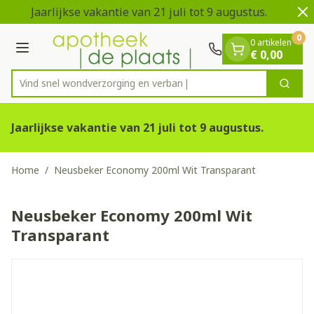
Dia 1 van 2
Ga naar de inhoud
Jaarlijkse vakantie van 21 juli tot 9 augustus.
V
0
0 artikelen
Menu
€ 0,00
Vind snel wondverzorging e
Zoek
Product, merk, categorie...
Jaarlijkse vakantie van 21 juli tot 9 augustus.
Home
/
Neusbeker Economy 200ml Wit Transparant
Neusbeker Economy 200ml Wit
Transparant