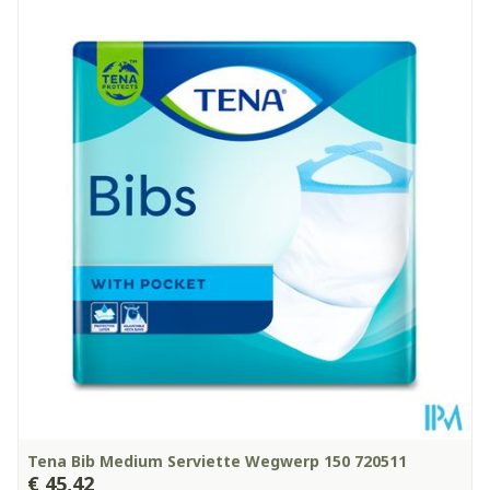
Lengte
152 mm
Diepte
38 mm
Hoeveelheid
200
Verpakking
Kamertemperatuur (15°C -
Behoud
25°C)
Tena Bib Medium Serviette Wegwerp 150 720511
€ 45,42