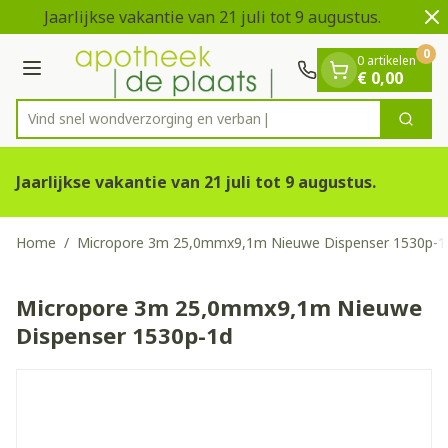
Dia 1 van 2
Ga naar de inhoud
Jaarlijkse vakantie van 21 juli tot 9 augustus.
0
0 artikelen
Menu
€ 0,00
Vind snel wondverzorging
Zoek
Product, merk, categorie...
Jaarlijkse vakantie van 21 juli tot 9 augustus.
Home
/
Micropore 3m 25,0mmx9,1m Nieuwe Dispenser 1530p-1
Micropore 3m 25,0mmx9,1m Nieuwe
Dispenser 1530p-1d