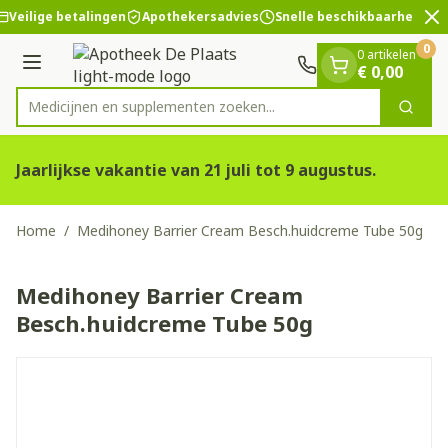
Dia 2 van 2
Ga naar de inhoud
Veilige betalingen
Apothekersadvies
Snelle beschikbaarheid
0
0 artikelen
Menu
€ 0,00
Medicijnen en supplementen zoeken...
Zoek
Product, merk, categorie...
Jaarlijkse vakantie van 21 juli tot 9 augustus.
Home
/
Medihoney Barrier Cream Besch.huidcreme Tube 50g
Medihoney Barrier Cream
Besch.huidcreme Tube 50g