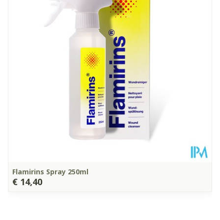
Diepte
125 mm
Actieve
geen actieve ingrediënten
Ingrediënten
Kamertemperatuur (15°C -
Behoud
25°C)
Flamirins Spray 250ml
€ 14,40