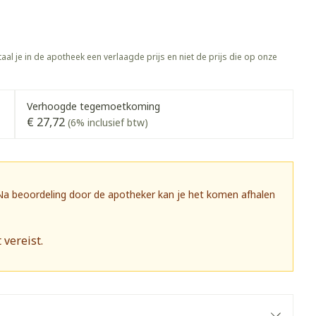
rapie
Toon meer
Diagnosetesten en
 stress
Vlooien en teken
aal je in de apotheek een verlaagde prijs en niet de prijs die op onze
meetapparatuur
Oren
Mond en keel
Alcoholtest
g
Oordopjes
Zuigtabletten
herapie -
Mond, muil of snavel
Verhoogde tegemoetkoming
Bloeddrukmeter
ls
 en -druppels
Oorreiniging
Spray - oplossing
€ 27,72
(6% inclusief btw)
Cholesteroltest
zen
Oordruppels
Hartslagmeter
ulpmiddelen
Toon meer
 Na beoordeling door de apotheker kan je het komen afhalen
 vereist.
herming
Hygiëne
Ergonomie
nning en -
Aambeien
s
Bad en douche
Ademhaling en zuurstof
je
Badkamer