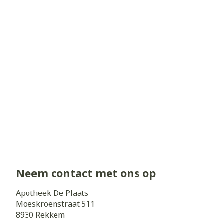
Haar
Gezichtsverz
Pillendozen e
Pigmentstoorn
accessoires
Gevoelige huid
geïrriteerde h
Gemengde hui
Doffe huid
Toon meer
Snurken
Neem contact met ons op
Apotheek De Plaats
Moeskroenstraat 511
8930
Rekkem