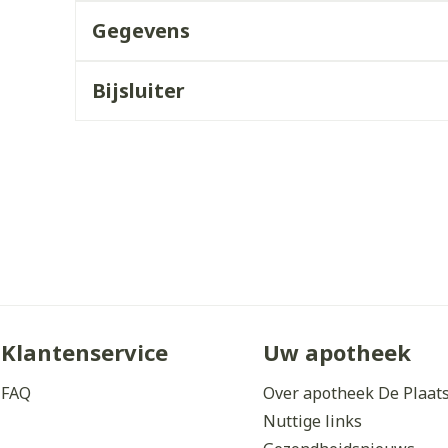
Gegevens
orging
Supplementen
Insectenw
middelen
n
Mondmaskers
issen
Bijsluiter
 -
uid
d
Zelfbruiner
Scheren
Klantenservice
Uw apotheek
FAQ
Over apotheek De Plaat
Nuttige links