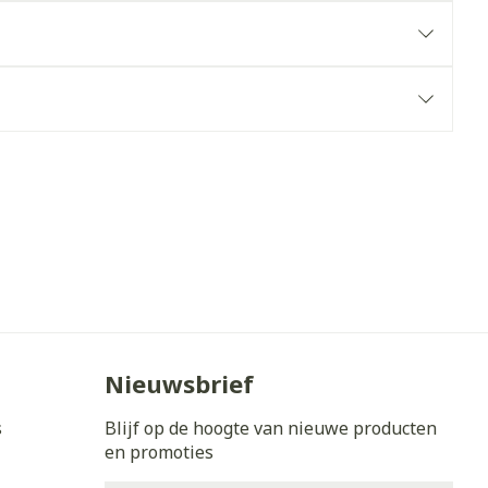
erende
Parfums en
geurproducten
CBD
Nieuwsbrief
s
Blijf op de hoogte van nieuwe producten
en promoties