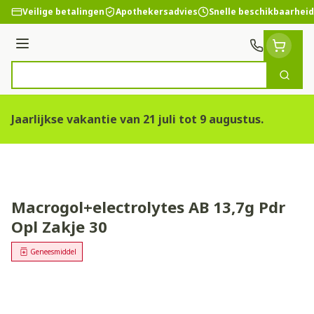
Ga naar de inhoud
Veilige betalingen
Apothekersadvies
Snelle beschikbaarheid
Menu
Zoek
Product, merk, categorie...
Jaarlijkse vakantie van 21 juli tot 9 augustus.
Macrogol+electrolytes AB 13,7g Pdr
Opl Zakje 30
Geneesmiddel