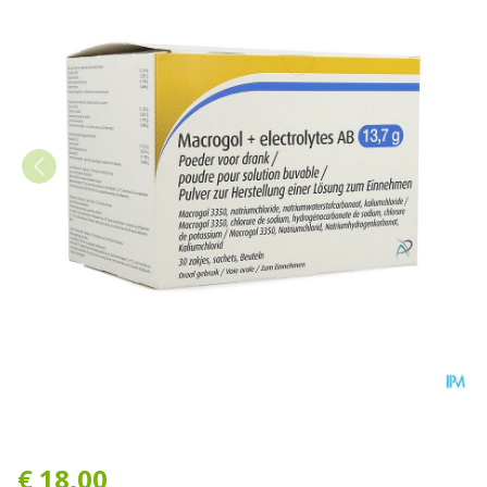
Macrogol+electrolytes AB 13
€ 18,00