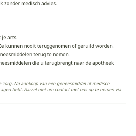
et
geneesmiddelen
ik zonder medisch advies.
erende
Parfums en
geurproducten
je arts.
Ze kunnen nooit teruggenomen of geruild worden.
eneesmiddelen terug te nemen.
eneesmiddelen die u terugbrengt naar de apotheek
he zorg. Na aankoop van een geneesmiddel of medisch
ragen hebt. Aarzel niet om contact met ons op te nemen via
lzuur, zinkoxide
CBD
- 25°C)