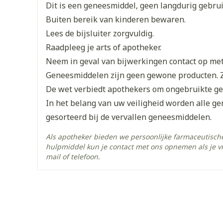
Enkel en vo
Merken
Conforma
Dit is een geneesmiddel, geen langdurig gebru
Toon meer
Buiten bereik van kinderen bewaren.
Breedte
119 mm
Lees de bijsluiter zorgvuldig.
orging
Supplementen
Insectenw
Raadpleeg je arts of apotheker.
middelen
Lengte
158 mm
n
Mondmaskers
issen
Neem in geval van bijwerkingen contact op met 
Geneesmiddelen zijn geen gewone producten. 
 -
Diepte
116 mm
uid
De wet verbiedt apothekers om ongebruikte g
In het belang van uw veiligheid worden alle g
d
Hoeveelheid
1
gesorteerd bij de vervallen geneesmiddelen.
Verpakking
Als apotheker bieden we persoonlijke farmaceutisc
Actieve
hulpmiddel kun je contact met ons opnemen als je v
aardappelzetmeel, salicy
Ingrediënten
mail of telefoon.
Zelfbruiner
Scheren
Behoud
Kamertemperatuur (15°C 