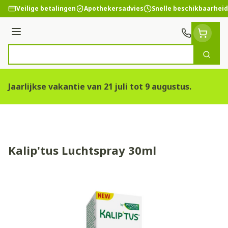
Ga naar de inhoud
Veilige betalingen
Apothekersadvies
Snelle beschikbaarheid
Menu
Zoek
Product, merk, categorie...
Jaarlijkse vakantie van 21 juli tot 9 augustus.
Kalip'tus Luchtspray 30ml