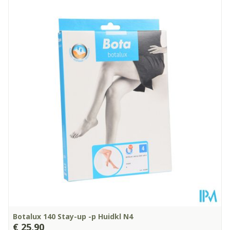
Lengte
211 mm
Diepte
132 mm
Kamertemperatuur (15°C -
Behoud
25°C)
Botalux 140 Stay-up -p Huidkl N4
€ 25,90