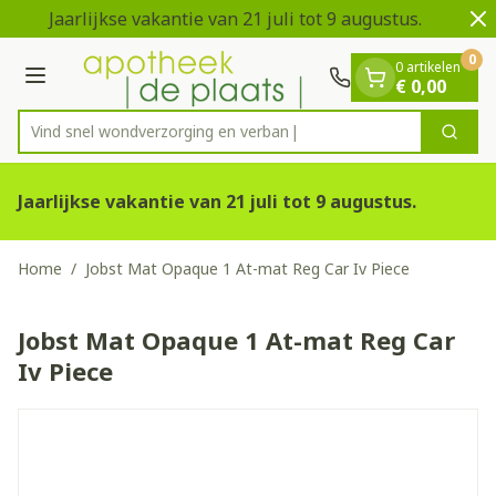
Dia 1 van 2
Ga naar de inhoud
Jaarlijkse vakantie van 21 juli tot 9 augustus.
V
0
0 artikelen
Menu
€ 0,00
Vind snel wondverzorging e
Zoek
Product, merk, categorie...
Jaarlijkse vakantie van 21 juli tot 9 augustus.
Home
/
Jobst Mat Opaque 1 At-mat Reg Car Iv Piece
Jobst Mat Opaque 1 At-mat Reg Car
Iv Piece