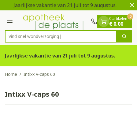
Dia 1 van 2
Ga naar de inhoud
Jaarlijkse vakantie van 21 juli tot 9 augustus.
0
0 artikelen
Menu
€ 0,00
Vind snel wondver
Zoek
Product, merk, categorie...
Jaarlijkse vakantie van 21 juli tot 9 augustus.
Home
/
Intixx V-caps 60
Intixx V-caps 60