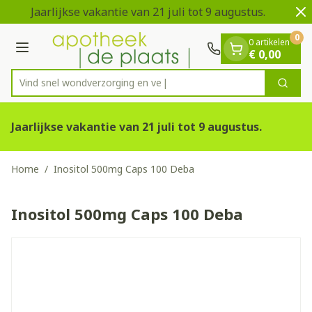
Dia 1 van 2
Ga naar de inhoud
Jaarlijkse vakantie van 21 juli tot 9 augustus.
V
0
0 artikelen
Menu
€ 0,00
Vind snel wondverzorgi
Zoek
Product, merk, categorie...
Jaarlijkse vakantie van 21 juli tot 9 augustus.
Home
/
Inositol 500mg Caps 100 Deba
Inositol 500mg Caps 100 Deba