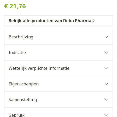
€ 21,76
Bekijk alle producten van Deba Pharma
Beschrijving
Indicatie
Wettelijk verplichte informatie
Eigenschappen
Voor veganisten
Voor vegetariërs
Samenstelling
Vrij van allergenen
Gebruik
Inositol (myo-)
500
mg