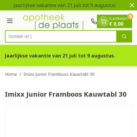
Dia 1 van 2
Ga naar de inhoud
Jaarlijkse vakantie van 21 juli tot 9 augustus.
V
0
0 artikelen
Menu
€ 0,00
Ontdek vitamine
Zoek
Product, merk, categorie...
Jaarlijkse vakantie van 21 juli tot 9 augustus.
Home
/
Imixx Junior Framboos Kauwtabl 30
Imixx Junior Framboos Kauwtabl 30