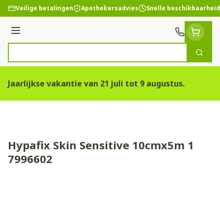
Ga naar de inhoud
Veilige betalingen
Apothekersadvies
Snelle beschikbaarheid
Menu
Zoek
Product, merk, categorie...
Jaarlijkse vakantie van 21 juli tot 9 augustus.
Hypafix Skin Sensitive 10cmx5m 1
7996602