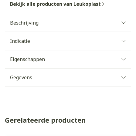
Bekijk alle producten van Leukoplast
Beschrijving
Indicatie
Eigenschappen
Gegevens
Gerelateerde producten
Navigeren door de elementen van de carrousel is mogelijk 
Druk om carrousel over te slaan
Druk op om naar carrouselnavigatie te gaan