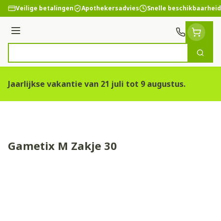
Ga naar de inhoud
Veilige betalingen
Apothekersadvies
Snelle beschikbaarheid
Menu
Zoek
Product, merk, categorie...
Jaarlijkse vakantie van 21 juli tot 9 augustus.
Gametix M Zakje 30