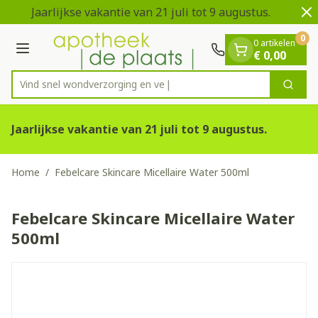
Dia 1 van 2
Ga naar de inhoud
Jaarlijkse vakantie van 21 juli tot 9 augustus.
V
0
0 artikelen
Menu
€ 0,00
Vind snel wondverzorgi
Zoek
Product, merk, categorie...
Jaarlijkse vakantie van 21 juli tot 9 augustus.
Home
/
Febelcare Skincare Micellaire Water 500ml
Febelcare Skincare Micellaire Water
500ml