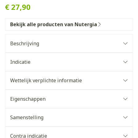
€ 27,90
Bekijk alle producten van Nutergia
Beschrijving
innovatieve synergie
11
belangrijke actieve bestanddelen
Indicatie
deskundige oplossing biedt voor een
verstoorde suikerstofwisseling
chroom
Wettelijk verplichte informatie
zink
Eigenschappen
kaneel
Plantaardige capsule
Vegetarische en veganistisch
Samenstelling
mariadistel
L-carnitine
CoQ10
Zonder kleurstoffen of conserveermiddelen
Per 3
Referentie-
Vitamine E
selenium
Contra indicatie
capsules
inname