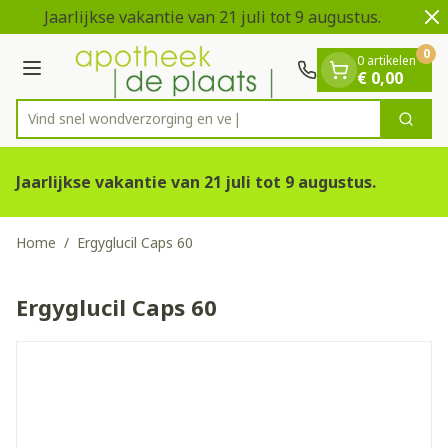
Dia 1 van 2
Ga naar de inhoud
Jaarlijkse vakantie van 21 juli tot 9 augustus.
V
0
0 artikelen
Menu
€ 0,00
Vind snel wondverzorg
Zoek
Product, merk, categorie...
Jaarlijkse vakantie van 21 juli tot 9 augustus.
Home
/
Ergyglucil Caps 60
Ergyglucil Caps 60