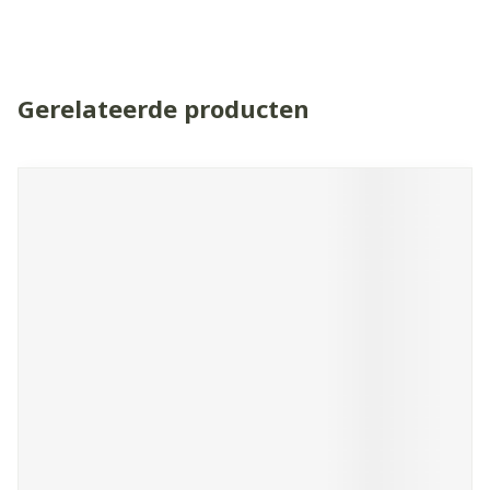
Gerelateerde producten
Navigeren door de elementen van de carrousel is mogelijk 
Druk om carrousel over te slaan
Druk op om naar carrouselnavigatie te gaan