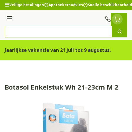
Ga naar de inhoud
Veilige betalingen
Apothekersadvies
Snelle beschikbaarheid
Menu
Zoek
Product, merk, categorie...
Jaarlijkse vakantie van 21 juli tot 9 augustus.
Botasol Enkelstuk Wh 21-23cm M 2