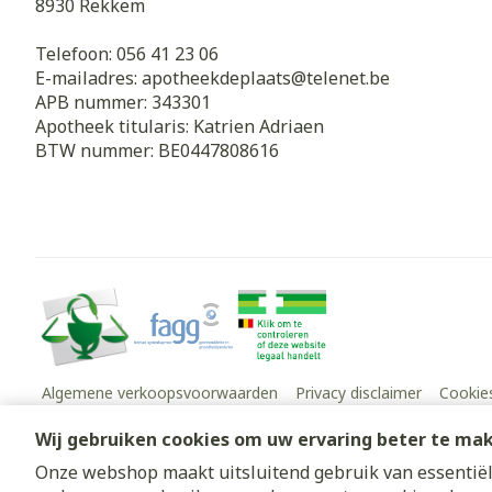
8930
Rekkem
Telefoon:
056 41 23 06
E-mailadres:
apotheekdeplaats@
telenet.be
APB nummer:
343301
Apotheek titularis:
Katrien Adriaen
BTW nummer:
BE0447808616
Algemene verkoopsvoorwaarden
Privacy disclaimer
Cookie
Wij gebruiken cookies om uw ervaring beter te ma
Onze webshop maakt uitsluitend gebruik van essentiële