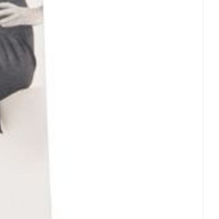
et
geneesmiddelen
 van een warmtebron en niet in de zon.
 licht.
erende
Parfums en
geurproducten
ebrachte veranderingen vervalt elke
CBD