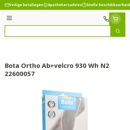
Ga naar de inhoud
Veilige betalingen
Apothekersadvies
Snelle beschikbaarheid
Menu
Zoek
Product, merk, categorie...
Bota Ortho Ab+velcro 930 Wh N2
22600057