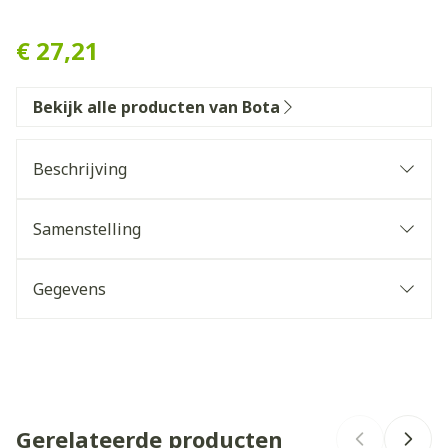
Bota Gaanstok N10 Quattro
€ 27,21
Bekijk alle producten van Bota
Beschrijving
Samenstelling
Gegevens
CNK
1068733
Organisaties
Bota
Gerelateerde producten
Merken
Bota