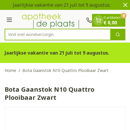
Dia 1 van 2
Ga naar de inhoud
Jaarlijkse vakantie van 21 juli tot 9 augustus.
V
0
0 artikelen
Menu
€ 0,00
Vind snel wondve
Zoek
Product, merk, categorie...
Jaarlijkse vakantie van 21 juli tot 9 augustus.
Home
/
Bota Gaanstok N10 Quattro Plooibaar Zwart
Bota Gaanstok N10 Quattro
Plooibaar Zwart