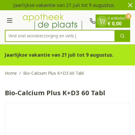
Dia 1 van 2
Ga naar de inhoud
Jaarlijkse vakantie van 21 juli tot 9 augustus.
0
0 artikelen
Menu
€ 0,00
Vind snel wondverzorging
Zoek
Product, merk, categorie...
Jaarlijkse vakantie van 21 juli tot 9 augustus.
Home
/
Bio-Calcium Plus K+D3 60 Tabl
Bio-Calcium Plus K+D3 60 Tabl