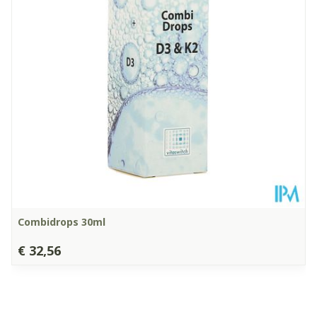
Dieetbeperkingen
Bio
Kamertemperatuur (15°C
Behoud
- 25°C)
Combidrops 30ml
€ 32,56