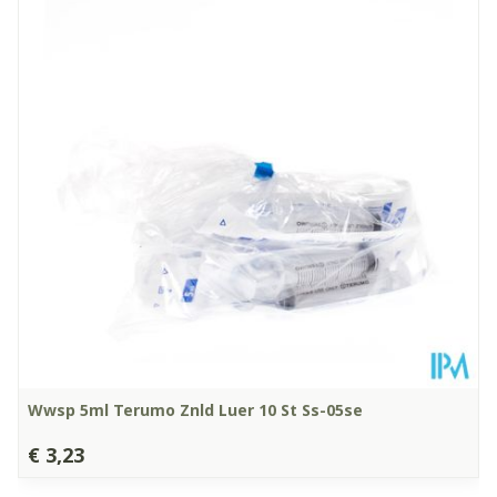
Diepte
32 mm
Hoeveelheid
20
Verpakking
Kamertemperatuur (15°C -
Behoud
25°C)
Wwsp 5ml Terumo Znld Luer 10 St Ss-05se
€ 3,23