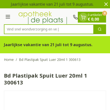
Dia 1 van 2
Ga naar de inhoud
Jaarlijkse vakantie van 21 juli tot 9 augustus.
V
0
0 artikelen
Menu
€ 0,00
Vind snel wondverzorgi
Zoek
Product, merk, categorie...
Jaarlijkse vakantie van 21 juli tot 9 augustus.
Home
/
Bd Plastipak Spuit Luer 20ml 1 300613
Bd Plastipak Spuit Luer 20ml 1
300613