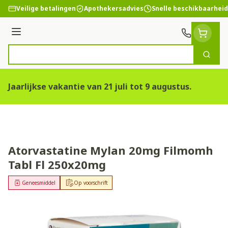
Ga naar de inhoud
Veilige betalingen
Apothekersadvies
Snelle beschikbaarheid
Menu
Zoek
Product, merk, categorie...
Jaarlijkse vakantie van 21 juli tot 9 augustus.
Atorvastatine Mylan 20mg Filmomh
Tabl Fl 250x20mg
Geneesmiddel
Op voorschrift