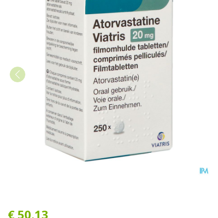
Atorvastatine Mylan 20mg 
€ 50,13