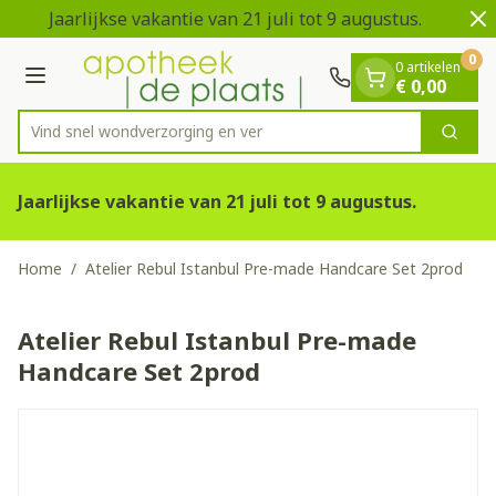
Dia 1 van 2
Ga naar de inhoud
Jaarlijkse vakantie van 21 juli tot 9 augustus.
V
0
0 artikelen
Menu
€ 0,00
Vind snel wondverzorging
Zoek
Product, merk, categorie...
Jaarlijkse vakantie van 21 juli tot 9 augustus.
Home
/
Atelier Rebul Istanbul Pre-made Handcare Set 2prod
Atelier Rebul Istanbul Pre-made
Handcare Set 2prod