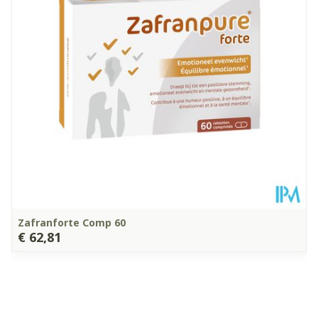
Vegan, Zonder
Dieetbeperkingen
bewaarmiddelen, Zonder
kleurstoffen
Kamertemperatuur (15°C
Behoud
- 25°C)
Zafranforte Comp 60
€ 62,81