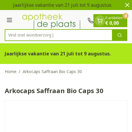
Dia 1 van 2
Ga naar de inhoud
Jaarlijkse vakantie van 21 juli tot 9 augustus.
V
0
0 artikelen
Menu
€ 0,00
Vind snel won
Zoek
Product, merk, categorie...
Jaarlijkse vakantie van 21 juli tot 9 augustus.
Home
/
Arkocaps Saffraan Bio Caps 30
Arkocaps Saffraan Bio Caps 30