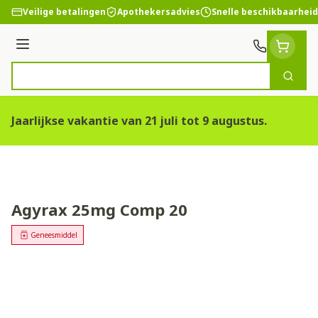
Ga naar de inhoud
Veilige betalingen
Apothekersadvies
Snelle beschikbaarheid
Menu
Zoek
Product, merk, categorie...
Jaarlijkse vakantie van 21 juli tot 9 augustus.
Agyrax 25mg Comp 20
Geneesmiddel