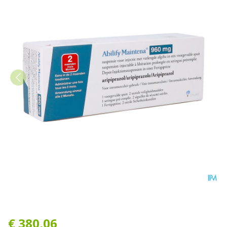
Abilify Maintena 960mg Sus
€ 380,06