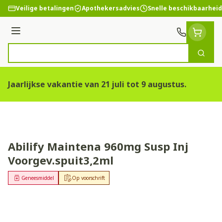
Ga naar de inhoud
Veilige betalingen
Apothekersadvies
Snelle beschikbaarheid
Menu
Zoek
Product, merk, categorie...
Jaarlijkse vakantie van 21 juli tot 9 augustus.
Abilify Maintena 960mg Susp Inj
Voorgev.spuit3,2ml
Geneesmiddel
Op voorschrift