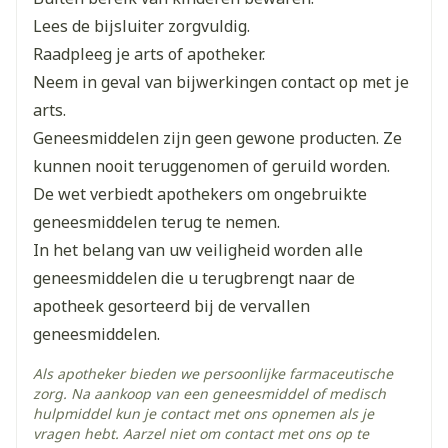
Breedte
17 mm
Lees de bijsluiter zorgvuldig.
Raadpleeg je arts of apotheker.
Lengte
66 mm
Neem in geval van bijwerkingen contact op met je
arts.
Diepte
15 mm
Geneesmiddelen zijn geen gewone producten. Ze
kunnen nooit teruggenomen of geruild worden.
Hoeveelheid
De wet verbiedt apothekers om ongebruikte
4
Verpakking
geneesmiddelen terug te nemen.
In het belang van uw veiligheid worden alle
Kamertemperatuur (15°C -
Behoud
geneesmiddelen die u terugbrengt naar de
25°C)
apotheek gesorteerd bij de vervallen
geneesmiddelen.
Als apotheker bieden we persoonlijke farmaceutische
zorg. Na aankoop van een geneesmiddel of medisch
hulpmiddel kun je contact met ons opnemen als je
vragen hebt. Aarzel niet om contact met ons op te