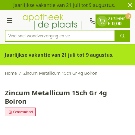
Dia 1 van 2
Ga naar de inhoud
Jaarlijkse vakantie van 21 juli tot 9 augustus.
0
0 artikelen
Menu
€ 0,00
Vind snel wondverzorgin
Zoek
Product, merk, categorie...
Jaarlijkse vakantie van 21 juli tot 9 augustus.
Home
/
Zincum Metallicum 15ch Gr 4g Boiron
Zincum Metallicum 15ch Gr 4g
Boiron
Geneesmiddel