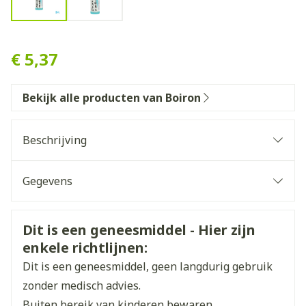
Zincum Metallicum 15ch Gr 
€ 5,37
Bekijk alle producten van Boiron
Beschrijving
Gegevens
CNK
3164944
Veiligheidsinformatie
Dit is een geneesmiddel - Hier zijn
enkele richtlijnen:
Organisaties
Boiron
Dit is een geneesmiddel, geen langdurig gebruik
Merken
Boiron
zonder medisch advies.
Buiten bereik van kinderen bewaren.