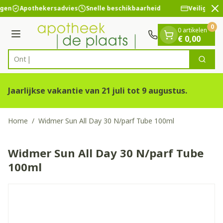
Dia 2 van 2
Ga naar de inhoud
ngen
Apothekersadvies
Snelle beschikbaarheid
Veilige be
0
0 artikelen
Menu
€ 0,00
Zoek
Product, merk, categorie...
Jaarlijkse vakantie van 21 juli tot 9 augustus.
Home
/
Widmer Sun All Day 30 N/parf Tube 100ml
Widmer Sun All Day 30 N/parf Tube
100ml