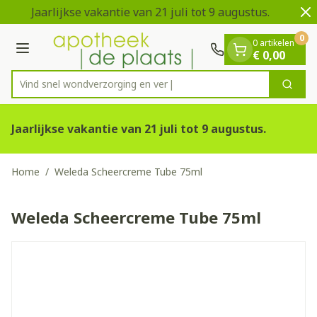
Dia 1 van 2
Ga naar de inhoud
Jaarlijkse vakantie van 21 juli tot 9 augustus.
V
0
0 artikelen
Menu
€ 0,00
Vind snel wondverzorgin
Zoek
Product, merk, categorie...
Jaarlijkse vakantie van 21 juli tot 9 augustus.
Home
/
Weleda Scheercreme Tube 75ml
Weleda Scheercreme Tube 75ml