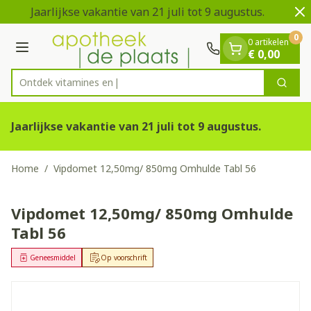
Dia 1 van 2
Ga naar de inhoud
Jaarlijkse vakantie van 21 juli tot 9 augustus.
0
0 artikelen
Menu
€ 0,00
Ontdek vitamines en gezo
Zoek
Product, merk, categorie...
Jaarlijkse vakantie van 21 juli tot 9 augustus.
Home
/
Vipdomet 12,50mg/ 850mg Omhulde Tabl 56
Vipdomet 12,50mg/ 850mg Omhulde
Tabl 56
Geneesmiddel
Op voorschrift