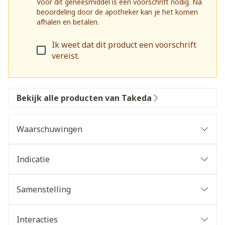
Voor dit geneesmiddel is een voorschrift nodig. Na
beoordeling door de apotheker kan je het komen
afhalen en betalen.
Ik weet dat dit product een voorschrift
vereist.
Bekijk alle producten van Takeda
Waarschuwingen
Algemeen
Indicatie
Lactaatacidose
Als aanvulling op een dieet en lichaamsbeweging,
Samenstelling
om de glykemische regulatie te verbeteren bij
volwassen patiënten die onvoldoende gereguleerd
Interacties