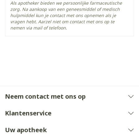
Als apotheker bieden we persoonlijke farmaceutische
ingenomen.
zorg. Na aankoop van een geneesmiddel of medisch
hulpmiddel kun je contact met ons opnemen als je
Een lagere dosis insuline kan overwogen worden
vragen hebt. Aarzel niet om contact met ons op te
om het risico op hypoglykemie te verlagen.
nemen via mail of telefoon.
Toediening van joodhoudende
Tweemaal daags, met de maaltijd innemen.
contrastmiddelen
De tabletten moeten in hun geheel met water
worden doorgeslikt.
Neem contact met ons op
Klantenservice
Nierfunctie
Uw apotheek