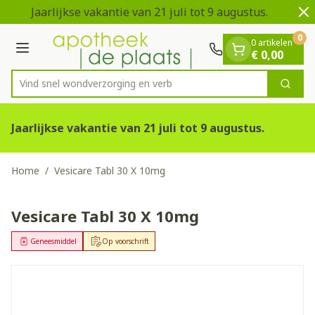
Dia 1 van 2
Ga naar de inhoud
Jaarlijkse vakantie van 21 juli tot 9 augustus.
V
0
0 artikelen
Menu
€ 0,00
Vind snel wondverzorging
Zoek
Product, merk, categorie...
Jaarlijkse vakantie van 21 juli tot 9 augustus.
Home
/
Vesicare Tabl 30 X 10mg
Vesicare Tabl 30 X 10mg
Geneesmiddel
Op voorschrift