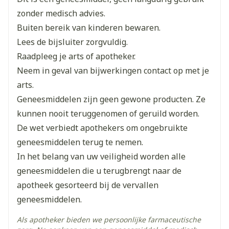
Breedte
32 mm
zonder medisch advies.
Buiten bereik van kinderen bewaren.
Lengte
111 mm
Lees de bijsluiter zorgvuldig.
Raadpleeg je arts of apotheker.
Diepte
45 mm
Neem in geval van bijwerkingen contact op met je
arts.
Hoeveelheid
30
Geneesmiddelen zijn geen gewone producten. Ze
Verpakking
kunnen nooit teruggenomen of geruild worden.
De wet verbiedt apothekers om ongebruikte
Actieve
solifenacine succinaat
Ingrediënten
geneesmiddelen terug te nemen.
In het belang van uw veiligheid worden alle
Kamertemperatuur (15°C -
geneesmiddelen die u terugbrengt naar de
Behoud
25°C)
apotheek gesorteerd bij de vervallen
geneesmiddelen.
Als apotheker bieden we persoonlijke farmaceutische