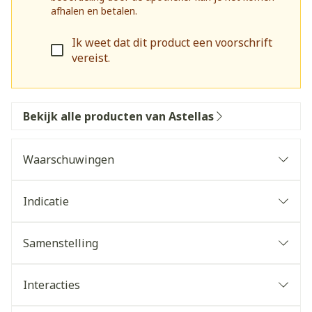
afhalen en betalen.
Ik weet dat dit product een voorschrift
vereist.
Bekijk alle producten van Astellas
Waarschuwingen
Indicatie
Samenstelling
De werkzame stof is solifenacine succinaat 5 mg
of 10 mg
Interacties
De andere bestanddelen zijn maïszetmeel, lactose,