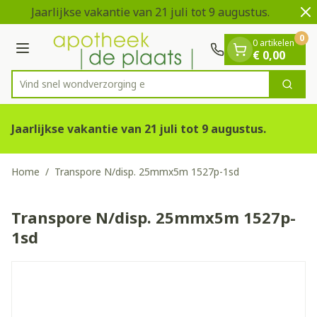
Dia 1 van 2
Ga naar de inhoud
Jaarlijkse vakantie van 21 juli tot 9 augustus.
0
0 artikelen
Menu
€ 0,00
Vind snel wondverz
Zoek
Product, merk, categorie...
Jaarlijkse vakantie van 21 juli tot 9 augustus.
Home
/
Transpore N/disp. 25mmx5m 1527p-1sd
Transpore N/disp. 25mmx5m 1527p-
1sd