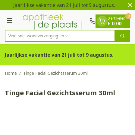
Dia 1 van 2
Ga naar de inhoud
Jaarlijkse vakantie van 21 juli tot 9 augustus.
V
0
0 artikelen
Menu
€ 0,00
Vind snel wondverzorgi
Zoek
Product, merk, categorie...
Jaarlijkse vakantie van 21 juli tot 9 augustus.
Home
/
Tinge Facial Gezichtsserum 30ml
Tinge Facial Gezichtsserum 30ml