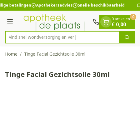
Dia 1 van 1
Ga naar de inhoud
lige betalingen
Apothekersadvies
Snelle beschikbaarheid
0
0 artikelen
Menu
€ 0,00
Vind snel wondverzorgin
Zoek
Product, merk, categorie...
Home
/
Tinge Facial Gezichtsolie 30ml
Tinge Facial Gezichtsolie 30ml