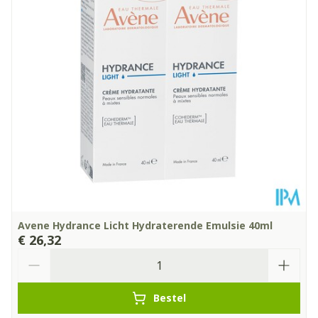
Hoeveelheid
30
Verpakking
Dieetbeperkingen
Vegan
Kamertemperatuur (15°C
Behoud
- 25°C)
Avene Hydrance Licht Hydraterende Emulsie 40ml
€ 26,32
Aantal
Bestel